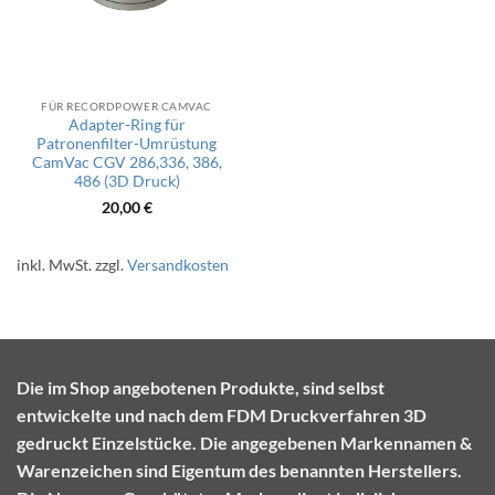
FÜR RECORDPOWER CAMVAC
Adapter-Ring für
Patronenfilter-Umrüstung
CamVac CGV 286,336, 386,
486 (3D Druck)
20,00
€
inkl. MwSt.
zzgl.
Versandkosten
Die im Shop angebotenen Produkte, sind selbst
entwickelte und nach dem FDM Druckverfahren 3D
gedruckt Einzelstücke. Die angegebenen Markennamen &
Warenzeichen sind Eigentum des benannten Herstellers.