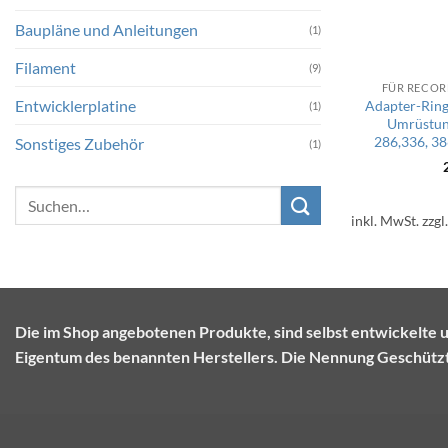
Baupläne und Anleitungen
(1)
Filament
(9)
FÜR RECO
Entwicklerplatine
Adapter-Ring 
(1)
Umrüstu
286,336, 38
Sonstiges Zubehör
(1)
Suchen
nach:
inkl. MwSt.
zzgl
Die im Shop angebotenen Produkte, sind selbst entwickel
Eigentum des benannten Herstellers. Die Nennung Geschützte