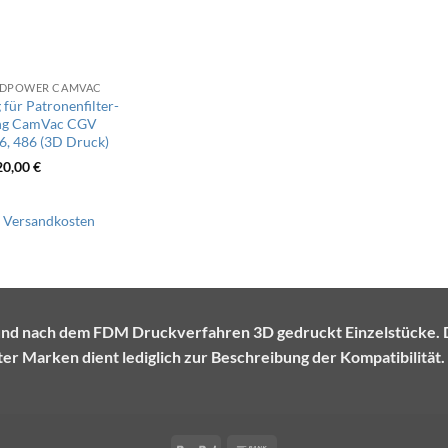
RDPOWER CAMVAC
für Patronenfilter-
ng CamVac CGV
6, 486 (3D Druck)
20,00
€
.
Versandkosten
te und nach dem FDM Druckverfahren 3D gedruckt Einzelstück
r Marken dient lediglich zur Beschreibung der Kompatibilität.