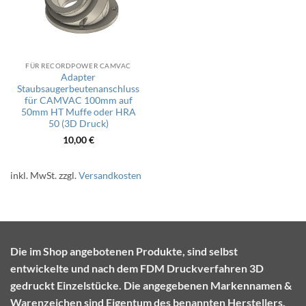
FÜR RECORDPOWER CAMVAC
Adapter
Staubsaugerbeutenanschluss
für CAMVAC 100mm auf
50mm HT Muffe oder HRA
50 (3D Druck)
10,00
€
inkl. MwSt.
zzgl.
Versandkosten
Die im Shop angebotenen Produkte, sind selbst
entwickelte und nach dem FDM Druckverfahren 3D
gedruckt Einzelstücke. Die angegebenen Markennamen &
Warenzeichen sind Eigentum des benannten Herstellers.