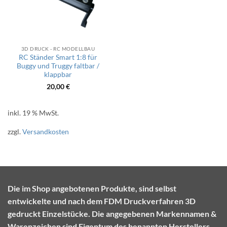
3D DRUCK - RC MODELLBAU
RC Ständer Smart 1:8 für
Buggy und Truggy faltbar /
klappbar
20,00
€
inkl. 19 % MwSt.
zzgl.
Versandkosten
Die im Shop angebotenen Produkte, sind selbst
entwickelte und nach dem FDM Druckverfahren 3D
gedruckt Einzelstücke. Die angegebenen Markennamen &
Warenzeichen sind Eigentum des benannten Herstellers.