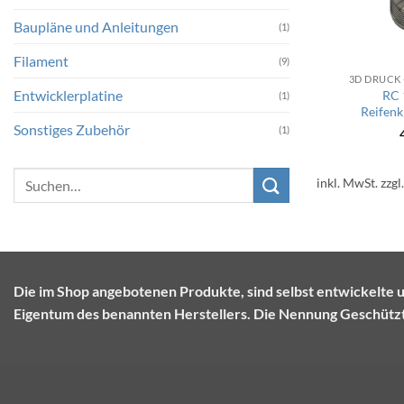
Baupläne und Anleitungen
(1)
Filament
(9)
3D DRUCK
Entwicklerplatine
RC 
(1)
Reifen
Sonstiges Zubehör
(1)
Suchen
inkl. MwSt.
zzgl
nach:
Die im Shop angebotenen Produkte, sind selbst entwickel
Eigentum des benannten Herstellers. Die Nennung Geschützte