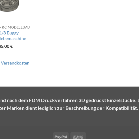
 - RC MODELLBAU
1/8 Buggy
klebemaschine
45,00
€
.
Versandkosten
te und nach dem FDM Druckverfahren 3D gedruckt Einzelstück
r Marken dient lediglich zur Beschreibung der Kompatibilität.
PayPal
Bank