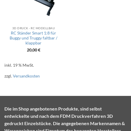
3D DRUCK - RC MODELLBAU
RC Ständer Smart 1:8 für
Buggy und Truggy faltbar /
klappbar
20,00
€
inkl. 19 % MwSt.
zzgl.
Versandkosten
Die im Shop angebotenen Produkte, sind selbst
entwickelte und nach dem FDM Druckverfahren 3D
gedruckt Einzelstücke. Die angegebenen Markennamen &
Warenzeichen sind Eigentum des benannten Herstellers.