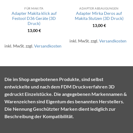
FÜR MAKITA
ADAPTER ABSAUGUNGEN
Adapter Makita klick auf
Adapter Mirka Deros auf
Festool D36 Geräte (3D
Makita Stutzen (3D Druck)
Druck)
13,00
€
13,00
€
inkl. MwSt.
zzgl.
Versandkosten
inkl. MwSt.
zzgl.
Versandkosten
Die im Shop angebotenen Produkte, sind selbst
entwickelte und nach dem FDM Druckverfahren 3D
gedruckt Einzelstücke. Die angegebenen Markennamen &
Warenzeichen sind Eigentum des benannten Herstellers.
Die Nennung Geschützter Marken dient lediglich zur
Beschreibung der Kompatibilität.