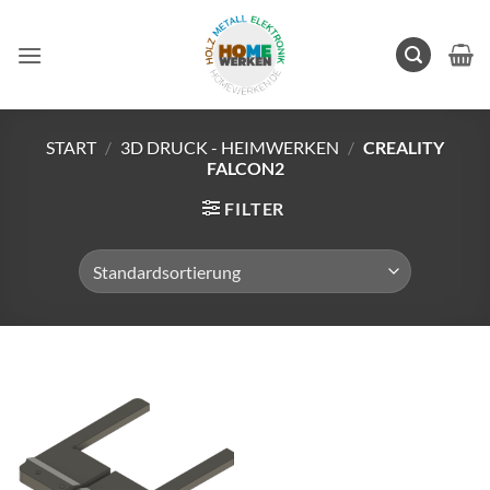
Zum
Inhalt
springen
START
/
3D DRUCK - HEIMWERKEN
/
CREALITY
FALCON2
FILTER