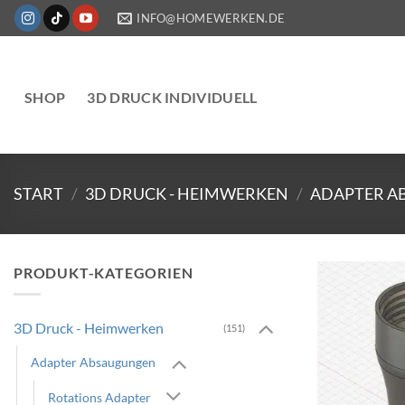
Zum
INFO@HOMEWERKEN.DE
Inhalt
springen
SHOP
3D DRUCK INDIVIDUELL
START
/
3D DRUCK - HEIMWERKEN
/
ADAPTER A
PRODUKT-KATEGORIEN
3D Druck - Heimwerken
(151)
Adapter Absaugungen
Rotations Adapter