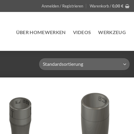
Anmelden / Registrieren
Warenkorb /
0,00
€
ÜBER HOMEWERKEN
VIDEOS
WERKZEUG