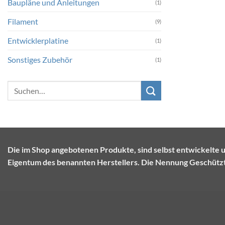
Baupläne und Anleitungen
(1)
Filament
(9)
Entwicklerplatine
(1)
Sonstiges Zubehör
(1)
Suchen
nach:
Die im Shop angebotenen Produkte, sind selbst entwickel
Eigentum des benannten Herstellers. Die Nennung Geschützte