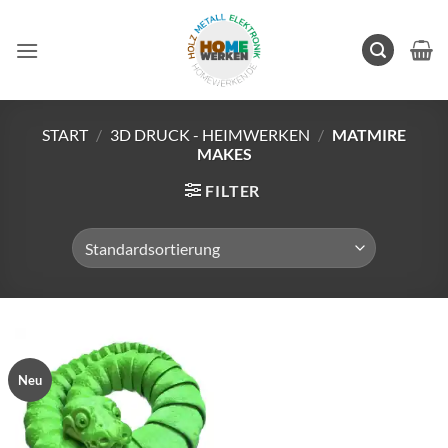
Zum
Inhalt
springen
START
/
3D DRUCK - HEIMWERKEN
/
MATMIRE
MAKES
FILTER
Neu