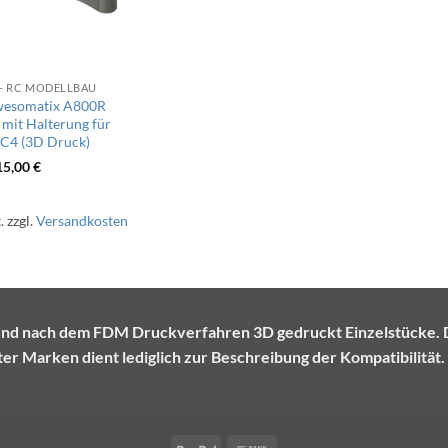
 - RC MODELLBAU
esomatix A800R
mit Halterung für
C4 (3D Druck)
15,00
€
.
zzgl.
Versandkosten
te und nach dem FDM Druckverfahren 3D gedruckt Einzelstück
r Marken dient lediglich zur Beschreibung der Kompatibilität.