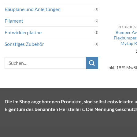
Baupläne und Anleitungen
(1)
Filament
(9)
3D DRUCK
Entwicklerplatine
Bumper Aw
(1)
Flexbumper 
MyLap R
Sonstiges Zubehör
(1)
Suchen
nach:
inkl. 19 % MwSt
Die im Shop angebotenen Produkte, sind selbst entwickel
Eigentum des benannten Herstellers. Die Nennung Geschützte