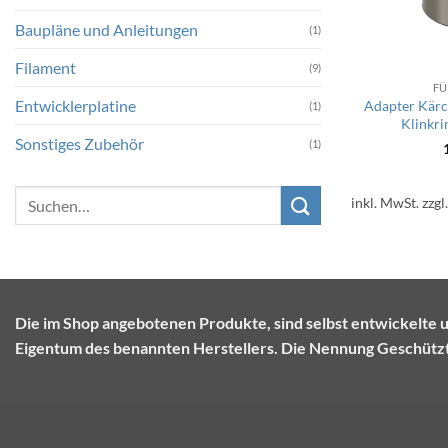
Baupläne und Anleitungen
(1)
Filament
(9)
FÜ
Entwicklerplatine
Adapter Kärc
(1)
Klinkri
Sonstiges Zubehör
(1)
Suchen
inkl. MwSt.
zzgl
nach:
Die im Shop angebotenen Produkte, sind selbst entwickel
Eigentum des benannten Herstellers. Die Nennung Geschützte