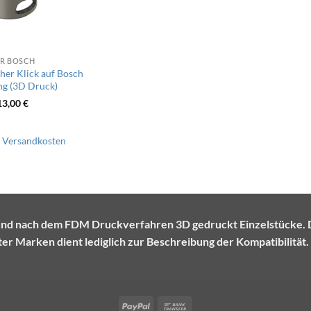
R BOSCH
her Klick auf Bosch
ng (3D Druck)
13,00
€
.
Versandkosten
te und nach dem FDM Druckverfahren 3D gedruckt Einzelstück
r Marken dient lediglich zur Beschreibung der Kompatibilität.
PayPal
Bank