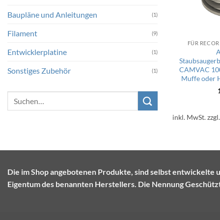
Baupläne und Anleitungen
(1)
Filament
(9)
FÜR RECO
Entwicklerplatine
A
(1)
Staubsaugerb
CAMVAC 10
Sonstiges Zubehör
(1)
Muffe oder 
Suchen
nach:
inkl. MwSt.
zzgl
Die im Shop angebotenen Produkte, sind selbst entwickel
Eigentum des benannten Herstellers. Die Nennung Geschützte