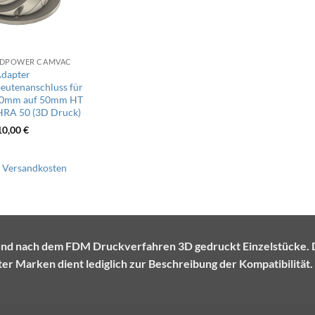
RDPOWER CAMVAC
dapter
eutenanschluss für
0mm auf 50mm HT
HRA 50 (3D Druck)
10,00
€
.
Versandkosten
te und nach dem FDM Druckverfahren 3D gedruckt Einzelstück
r Marken dient lediglich zur Beschreibung der Kompatibilität.