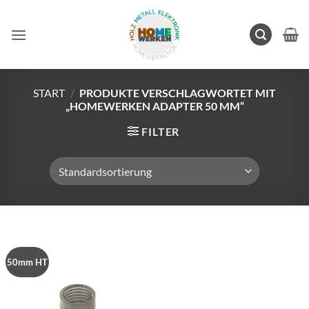
Zum
Inhalt
springen
START
/
PRODUKTE VERSCHLAGWORTET MIT
„HOMEWERKEN ADAPTER 50 MM“
FILTER
50mm HT