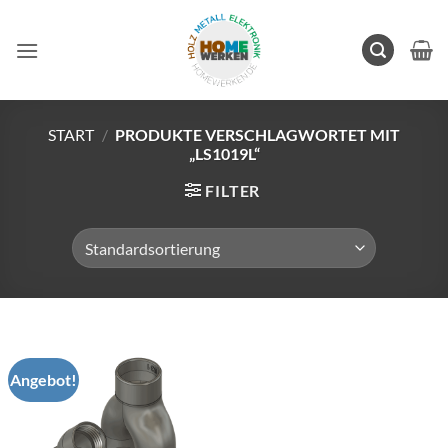
Zum
Inhalt
springen
START
/
PRODUKTE VERSCHLAGWORTET MIT
„LS1019L“
FILTER
Angebot!