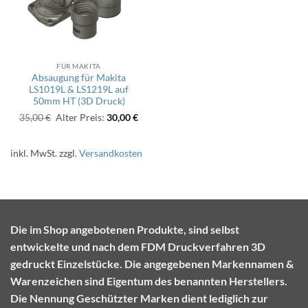
FÜR MAKITA
Absaugung für Makita
LS1019L & LS1219L auf
50mm HT (3D Druck)
Ursprünglicher
Aktueller
35,00
€
Alter Preis:
30,00
€
Preis
Preis
war:
ist:
35,00 €
30,00 €.
inkl. MwSt.
zzgl.
Versandkosten
Die im Shop angebotenen Produkte, sind selbst
entwickelte und nach dem FDM Druckverfahren 3D
gedruckt Einzelstücke. Die angegebenen Markennamen &
Warenzeichen sind Eigentum des benannten Herstellers.
Die Nennung Geschützter Marken dient lediglich zur