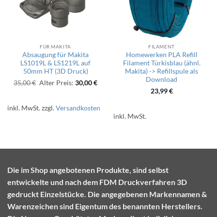
FÜR MAKITA
FILAMENT
Absaugung für Makita
Homewerken PLA Refill
LS1019L & LS1219L auf
Filament Türkisblau (ähnl.
50mm HT (3D Druck)
Makita) -> Refillspule als
Download
Ursprünglicher
Aktueller
35,00
€
Alter Preis:
30,00
€
Preis
Preis
23,99
€
war:
ist:
35,00 €
30,00 €.
inkl. MwSt.
zzgl.
Versandkosten
inkl. MwSt.
Die im Shop angebotenen Produkte, sind selbst
entwickelte und nach dem FDM Druckverfahren 3D
gedruckt Einzelstücke. Die angegebenen Markennamen &
Warenzeichen sind Eigentum des benannten Herstellers.