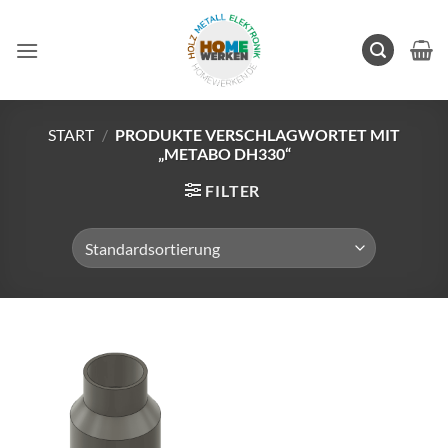
Zum
Inhalt
springen
START
/
PRODUKTE VERSCHLAGWORTET MIT
„METABO DH330“
FILTER