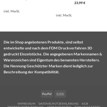
23,99
€
inkl. MwSt.
inkl. MwSt.
Die im Shop angebotenen Produkte, sind selbst
entwickelte und nach dem FDM Druckverfahren 3D
gedruckt Einzelstücke. Die angegebenen Markennamen &
Warenzeichen sind Eigentum des benannten Herstellers.
Die Nennung Geschützter Marken dient lediglich zur
Beschreibung der Kompatibilität.
PayPal
Bank
Transfer
IMPRESSUM
DATENSCHUTZERKLÄRUNG
AGB
WIDERRUFSBELEHRUNG
VERSANDARTEN
ZAHLUNGSARTEN