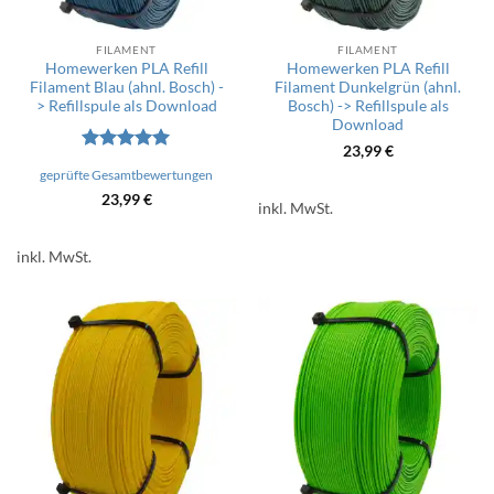
FILAMENT
FILAMENT
Homewerken PLA Refill
Homewerken PLA Refill
Filament Blau (ahnl. Bosch) -
Filament Dunkelgrün (ahnl.
> Refillspule als Download
Bosch) -> Refillspule als
Download
23,99
€
Bewertet
geprüfte Gesamtbewertungen
mit
5
von
5
23,99
€
inkl. MwSt.
inkl. MwSt.