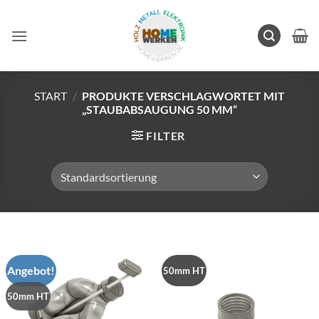
Zum
Inhalt
springen
START
/
PRODUKTE VERSCHLAGWORTET MIT
„STAUBABSAUGUNG 50 MM“
FILTER
Angebot!
50mm HT
50mm HT