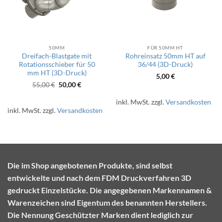
50MM
FÜR 50MM HT
Dreifach-Blastgate mit
Rohreinsatz 50mm HT auf
Rotationsschieber für 50
36/44 (3D-Druck)
mm HT (3D-Druck)
5,00
€
Ursprünglicher
Aktueller
55,00
€
50,00
€
Preis
Preis
war:
ist:
inkl. MwSt.
zzgl.
Versandkosten
55,00 €
50,00 €.
inkl. MwSt.
zzgl.
Versandkosten
Die im Shop angebotenen Produkte, sind selbst
entwickelte und nach dem FDM Druckverfahren 3D
gedruckt Einzelstücke. Die angegebenen Markennamen &
Warenzeichen sind Eigentum des benannten Herstellers.
Die Nennung Geschützter Marken dient lediglich zur