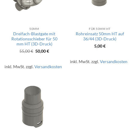
50MM
FÜR 50MM HT
Dreifach-Blastgate mit
Rohreinsatz 50mm HT auf
Rotationsschieber für 50
36/44 (3D-Druck)
mm HT (3D-Druck)
5,00
€
Ursprünglicher
Aktueller
55,00
€
50,00
€
Preis
Preis
war:
ist:
inkl. MwSt.
zzgl.
Versandkosten
55,00 €
50,00 €.
inkl. MwSt.
zzgl.
Versandkosten