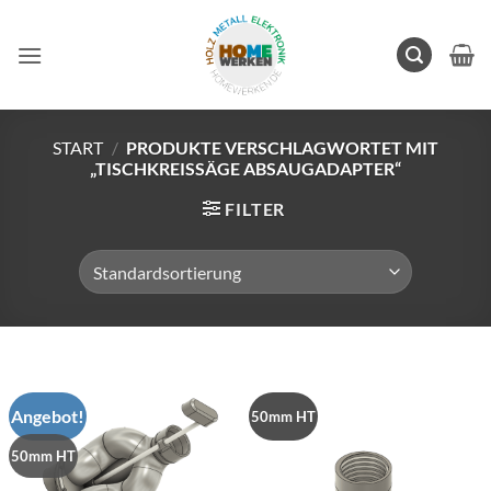
Zum
Inhalt
springen
START
/
PRODUKTE VERSCHLAGWORTET MIT
„TISCHKREISSÄGE ABSAUGADAPTER“
FILTER
Angebot!
50mm HT
50mm HT