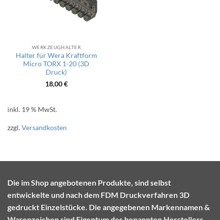
WERKZEUGHALTER
Halter für Wera Kraftform
Micro TORX 1-20 (3D
Druck)
18,00
€
inkl. 19 % MwSt.
zzgl.
Versandkosten
Die im Shop angebotenen Produkte, sind selbst
entwickelte und nach dem FDM Druckverfahren 3D
gedruckt Einzelstücke. Die angegebenen Markennamen &
Warenzeichen sind Eigentum des benannten Herstellers.