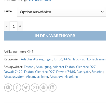
Farbe
Adapter 44,5-43,0 innen auf 36/44 Schlauch (3D Druck) Menge
IN DEN WARENKORB
Artikelnummer:
KI43
Kategorien:
Adapter Absaugungen
,
für 36/44 Schlauch
,
auf konisch innen
Schlagwörter:
Festool
,
Absaugung
,
Adapter Festool Cleantec D27
,
Dewalt 7492
,
Festool Cleantec D27
,
Dewalt 7485
,
Blastgate
,
Schieber
,
Absaugsystem
,
Absaugschieber
,
Absaugverriegelung