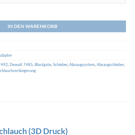
f 3x 36/44 Schlauch (3D Druck) Menge
IN DEN WARENKORB
Adapter
7492
,
Dewalt 7485
,
Blastgate
,
Schieber
,
Absaugsystem
,
Absaugschieber
,
chlauchverlängerung
chlauch (3D Druck)