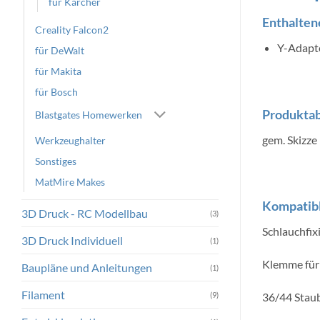
für Kärcher
Enthaltene
Creality Falcon2
Y-Adapte
für DeWalt
für Makita
für Bosch
Produkta
Blastgates Homewerken
gem. Skizze
Werkzeughalter
Sonstiges
MatMire Makes
Kompatibl
3D Druck - RC Modellbau
(3)
Schlauchfix
3D Druck Individuell
(1)
Klemme für 
Baupläne und Anleitungen
(1)
Filament
(9)
36/44 Stau