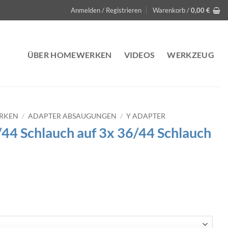
Anmelden / Registrieren
Warenkorb /
0,00
€
ÜBER HOMEWERKEN
VIDEOS
WERKZEUG
ERKEN
/
ADAPTER ABSAUGUNGEN
/
Y ADAPTER
44 Schlauch auf 3x 36/44 Schlauch