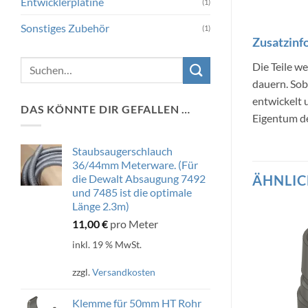
Entwicklerplatine
(1)
Sonstiges Zubehör
(1)
Zusatzinf
Suchen
Die Teile w
nach:
dauern. Sob
entwickelt
DAS KÖNNTE DIR GEFALLEN …
Eigentum de
Staubsaugerschlauch
36/44mm Meterware. (Für
die Dewalt Absaugung 7492
ÄHNLIC
und 7485 ist die optimale
Länge 2.3m)
11,00
€
pro Meter
inkl. 19 % MwSt.
zzgl.
Versandkosten
Klemme für 50mm HT Rohr