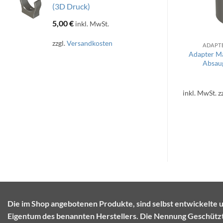
(3D Druck)
5,00
€
inkl. MwSt.
zzgl.
Versandkosten
MM
KONISCHE ADAPTER AUSSEN
ADAPT
te mit
Adapter 63,5 – 63 innen auf 50 –
Adapter Ma
ung individuell
50,5 außen konisch (3D Druck)
Absau
r 50mm HT (3D
13,00
€
ck)
00
€
inkl. MwSt.
zzgl.
Versandkosten
inkl. MwSt.
z
n
Die im Shop angebotenen Produkte, sind selbst entwickel
Eigentum des benannten Herstellers. Die Nennung Geschützte