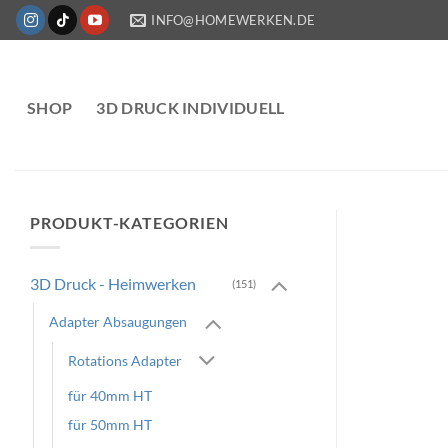
Zum
INFO@HOMEWERKEN.DE
Inhalt
springen
SHOP
3D DRUCK INDIVIDUELL
PRODUKT-KATEGORIEN
3D Druck - Heimwerken
(151)
Adapter Absaugungen
Rotations Adapter
für 40mm HT
für 50mm HT