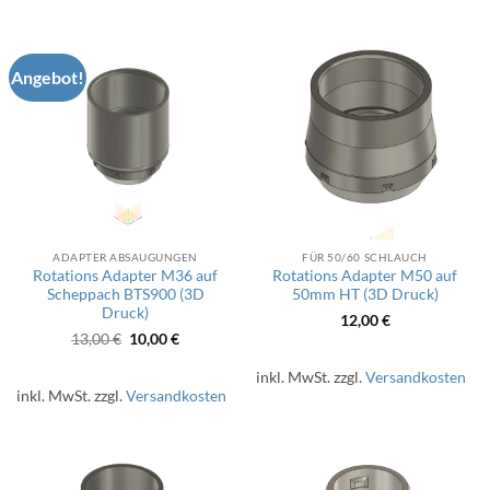
Angebot!
ADAPTER ABSAUGUNGEN
FÜR 50/60 SCHLAUCH
Rotations Adapter M36 auf
Rotations Adapter M50 auf
Scheppach BTS900 (3D
50mm HT (3D Druck)
Druck)
12,00
€
Ursprünglicher
Aktueller
13,00
€
10,00
€
Preis
Preis
war:
ist:
inkl. MwSt.
zzgl.
Versandkosten
13,00 €
10,00 €.
inkl. MwSt.
zzgl.
Versandkosten