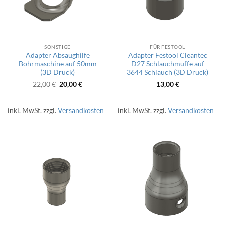
SONSTIGE
FÜR FESTOOL
Adapter Absaughilfe
Adapter Festool Cleantec
Bohrmaschine auf 50mm
D27 Schlauchmuffe auf
(3D Druck)
3644 Schlauch (3D Druck)
Ursprünglicher
Aktueller
22,00
€
20,00
€
13,00
€
Preis
Preis
war:
ist:
22,00 €
20,00 €.
inkl. MwSt.
zzgl.
Versandkosten
inkl. MwSt.
zzgl.
Versandkosten