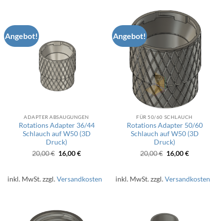
Angebot!
Angebot!
ADAPTER ABSAUGUNGEN
FÜR 50/60 SCHLAUCH
Rotations Adapter 36/44
Rotations Adapter 50/60
Schlauch auf W50 (3D
Schlauch auf W50 (3D
Druck)
Druck)
Ursprünglicher
Aktueller
Ursprünglicher
Aktueller
20,00
€
16,00
€
20,00
€
16,00
€
Preis
Preis
Preis
Preis
war:
ist:
war:
ist:
20,00 €
16,00 €.
20,00 €
16,00 €.
inkl. MwSt.
zzgl.
Versandkosten
inkl. MwSt.
zzgl.
Versandkosten