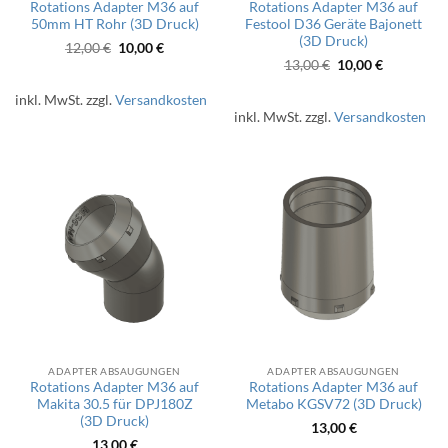
Rotations Adapter M36 auf
Rotations Adapter M36 auf
50mm HT Rohr (3D Druck)
Festool D36 Geräte Bajonett
(3D Druck)
Ursprünglicher
Aktueller
12,00
€
10,00
€
Preis
Preis
Ursprünglicher
Aktueller
13,00
€
10,00
€
war:
ist:
Preis
Preis
12,00 €
10,00 €.
war:
ist:
inkl. MwSt.
zzgl.
Versandkosten
13,00 €
10,00 €.
inkl. MwSt.
zzgl.
Versandkosten
ADAPTER ABSAUGUNGEN
ADAPTER ABSAUGUNGEN
Rotations Adapter M36 auf
Rotations Adapter M36 auf
Makita 30.5 für DPJ180Z
Metabo KGSV72 (3D Druck)
(3D Druck)
13,00
€
13,00
€