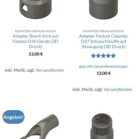
ADAPTER ABSAUGUNGEN
ADAPTER ABSAUGUNGEN
Adapter Bosch klick auf
Adapter Festool Cleantec
Festool D36 Geräte (3D
D27 Schlauchmuffe auf
Druck)
Absaugung (3D Druck)
13,00
€
Bewertet
geprüfte Gesamtbewertungen
mit
5
von
inkl. MwSt.
zzgl.
Versandkosten
5
13,00
€
inkl. MwSt.
zzgl.
Versandkosten
Angebot!