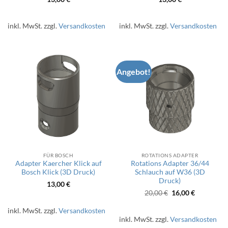
inkl. MwSt.
zzgl.
Versandkosten
inkl. MwSt.
zzgl.
Versandkosten
Angebot!
FÜR BOSCH
ROTATIONS ADAPTER
Adapter Kaercher Klick auf
Rotations Adapter 36/44
Bosch Klick (3D Druck)
Schlauch auf W36 (3D
Druck)
13,00
€
Ursprünglicher
Aktueller
20,00
€
16,00
€
Preis
Preis
war:
ist:
inkl. MwSt.
zzgl.
Versandkosten
20,00 €
16,00 €.
inkl. MwSt.
zzgl.
Versandkosten