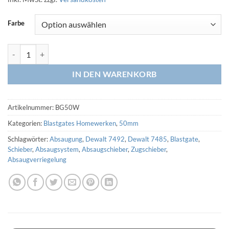
Farbe
Blastgate Wandmontage mit Magnetverriegelung 50mm HT (3D Druc
IN DEN WARENKORB
Artikelnummer:
BG50W
Kategorien:
Blastgates Homewerken
,
50mm
Schlagwörter:
Absaugung
,
Dewalt 7492
,
Dewalt 7485
,
Blastgate
,
Schieber
,
Absaugsystem
,
Absaugschieber
,
Zugschieber
,
Absaugverriegelung