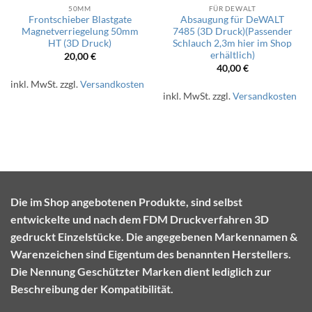
50MM
FÜR DEWALT
Frontschieber Blastgate
Absaugung für DeWALT
Magnetverriegelung 50mm
7485 (3D Druck)(Passender
HT (3D Druck)
Schlauch 2,3m hier im Shop
erhältlich)
20,00
€
40,00
€
inkl. MwSt.
zzgl.
Versandkosten
inkl. MwSt.
zzgl.
Versandkosten
Die im Shop angebotenen Produkte, sind selbst
entwickelte und nach dem FDM Druckverfahren 3D
gedruckt Einzelstücke. Die angegebenen Markennamen &
Warenzeichen sind Eigentum des benannten Herstellers.
Die Nennung Geschützter Marken dient lediglich zur
Beschreibung der Kompatibilität.