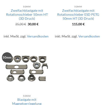
50MM
50MM
Zweifachblastgate mit
Zweifachblastgate mit
Rotationsschieber 50mm HT
Rotationsschieber ESD PETG
(3D Druck)
50mm HT (3D Druck)
Ursprünglicher
Aktueller
35,00
€
30,00
€
115,00
€
Preis
Preis
war:
ist:
35,00 €
30,00 €.
inkl. MwSt.
zzgl.
Versandkosten
inkl. MwSt.
zzgl.
Versandkosten
50mm
50MM
Blastgate mit
Magnetverriegelung