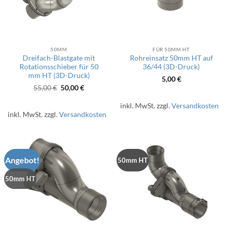
50MM
FÜR 50MM HT
Dreifach-Blastgate mit
Rohreinsatz 50mm HT auf
Rotationsschieber für 50
36/44 (3D-Druck)
mm HT (3D-Druck)
5,00
€
Ursprünglicher
Aktueller
55,00
€
50,00
€
Preis
Preis
war:
ist:
inkl. MwSt.
zzgl.
Versandkosten
55,00 €
50,00 €.
inkl. MwSt.
zzgl.
Versandkosten
Angebot!
50mm HT
50mm HT