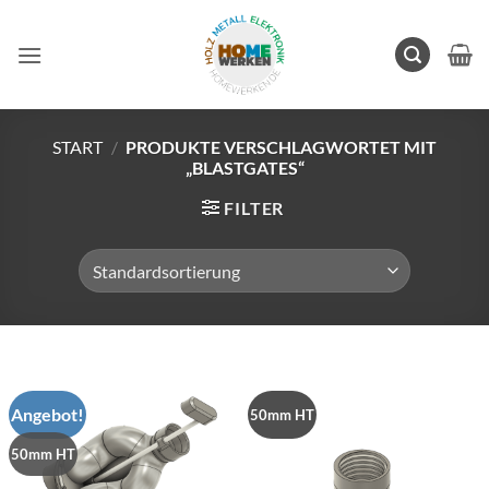
Zum
Inhalt
springen
START
/
PRODUKTE VERSCHLAGWORTET MIT
„BLASTGATES“
FILTER
Angebot!
50mm HT
50mm HT