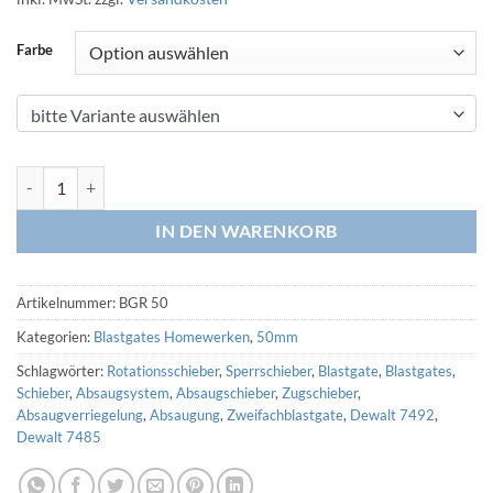
war:
ist:
35,00 €
30,00 €.
Farbe
Zweifachblastgate mit Rotationsschieber 50mm HT (3D Druck) Meng
IN DEN WARENKORB
Artikelnummer:
BGR 50
Kategorien:
Blastgates Homewerken
,
50mm
Schlagwörter:
Rotationsschieber
,
Sperrschieber
,
Blastgate
,
Blastgates
,
Schieber
,
Absaugsystem
,
Absaugschieber
,
Zugschieber
,
Absaugverriegelung
,
Absaugung
,
Zweifachblastgate
,
Dewalt 7492
,
Dewalt 7485