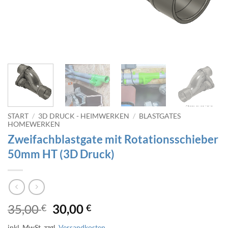
START
/
3D DRUCK - HEIMWERKEN
/
BLASTGATES
HOMEWERKEN
Zweifachblastgate mit Rotationsschieber
50mm HT (3D Druck)
Ursprünglicher
Aktueller
35,00
30,00
€
€
Preis
Preis
inkl. MwSt.
zzgl.
Versandkosten