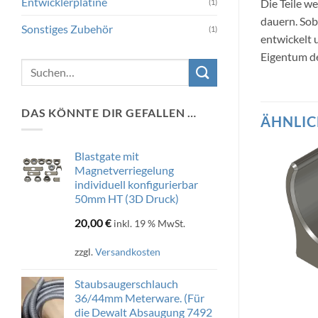
Entwicklerplatine
Die Teile w
(1)
dauern. Sob
Sonstiges Zubehör
(1)
entwickelt
Eigentum de
Suchen
nach:
DAS KÖNNTE DIR GEFALLEN …
ÄHNLIC
Blastgate mit
Magnetverriegelung
individuell konfigurierbar
50mm HT (3D Druck)
20,00
€
inkl. 19 % MwSt.
zzgl.
Versandkosten
Staubsaugerschlauch
36/44mm Meterware. (Für
die Dewalt Absaugung 7492
SAUGUNGEN
ADAPTER ABSAUGUNGEN