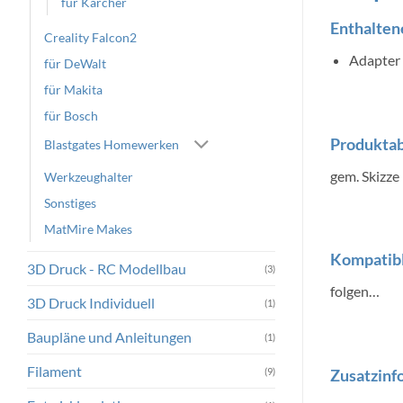
für Kärcher
Enthaltene
Creality Falcon2
Adapter 
für DeWalt
für Makita
für Bosch
Produkta
Blastgates Homewerken
gem. Skizze
Werkzeughalter
Sonstiges
MatMire Makes
Kompatibl
3D Druck - RC Modellbau
(3)
folgen…
3D Druck Individuell
(1)
Baupläne und Anleitungen
(1)
Filament
(9)
Zusatzinf