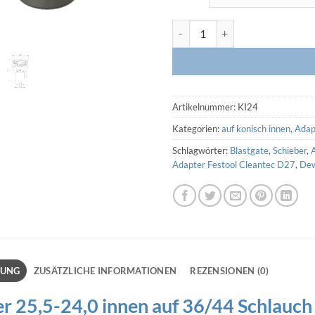
Adapter 25,5-24,0 innen auf 36
Artikelnummer:
KI24
Kategorien:
auf konisch innen
,
Adap
Schlagwörter:
Blastgate
,
Schieber
,
Adapter Festool Cleantec D27
,
Dew
BUNG
ZUSÄTZLICHE INFORMATIONEN
REZENSIONEN (0)
r 25,5-24,0 innen auf 36/44 Schlauch