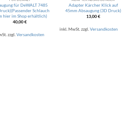
augung für DeWALT 7485
Adapter Kärcher Klick auf
Druck)(Passender Schlauch
45mm Absaugung (3D Druck)
m hier im Shop erhältlich)
13,00
€
40,00
€
inkl. MwSt.
zzgl.
Versandkosten
wSt.
zzgl.
Versandkosten