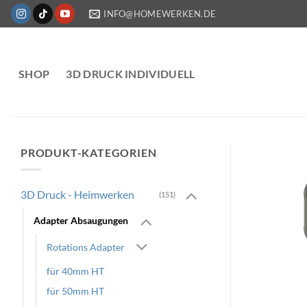
Zum
INFO@HOMEWERKEN.DE
Inhalt
springen
SHOP
3D DRUCK INDIVIDUELL
PRODUKT-KATEGORIEN
3D Druck - Heimwerken
(151)
Adapter Absaugungen
Rotations Adapter
für 40mm HT
für 50mm HT