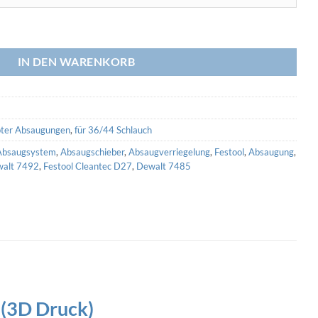
/44 Schlauch (3D Druck) Menge
IN DEN WARENKORB
ter Absaugungen
,
für 36/44 Schlauch
Absaugsystem
,
Absaugschieber
,
Absaugverriegelung
,
Festool
,
Absaugung
,
alt 7492
,
Festool Cleantec D27
,
Dewalt 7485
 (3D Druck)