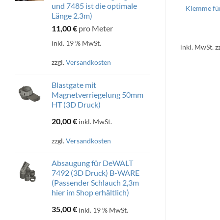
und 7485 ist die optimale
lick auf Metabo
Y-Adapter 50mm Rohr HT auf
Klemme fü
Länge 2.3m)
 oder 50mm HT
2x 36/44 Schlauch (3D Druck)
D Druck)
20,00
€
11,00
€
pro Meter
00
€
inkl. 19 % MwSt.
inkl. MwSt.
zzgl.
Versandkosten
inkl. MwSt.
z
rsandkosten
zzgl.
Versandkosten
Blastgate mit
Magnetverriegelung 50mm
HT (3D Druck)
20,00
€
inkl. MwSt.
zzgl.
Versandkosten
Absaugung für DeWALT
7492 (3D Druck) B-WARE
(Passender Schlauch 2,3m
hier im Shop erhältlich)
35,00
€
inkl. 19 % MwSt.