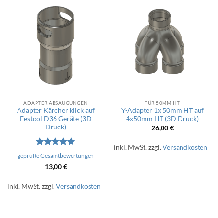
ADAPTER ABSAUGUNGEN
FÜR 50MM HT
Adapter Kärcher klick auf
Y-Adapter 1x 50mm HT auf
Festool D36 Geräte (3D
4x50mm HT (3D Druck)
Druck)
26,00
€
inkl. MwSt.
zzgl.
Versandkosten
Bewertet
geprüfte Gesamtbewertungen
mit
5
von
13,00
€
5
inkl. MwSt.
zzgl.
Versandkosten