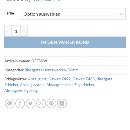
Farbe
Frontschieber Blastgate Wandmontage Magnetverriegelung 50mm HT
IN DEN WARENKORB
Artikelnummer:
BGF50W
Kategorien:
Blastgates Homewerken
,
50mm
Schlagwörter:
Absaugung
,
Dewalt 7492
,
Dewalt 7485
,
Blastgate
,
Schieber
,
Absaugsystem
,
Absaugschieber
,
Zugschieber
,
Absaugverriegelung