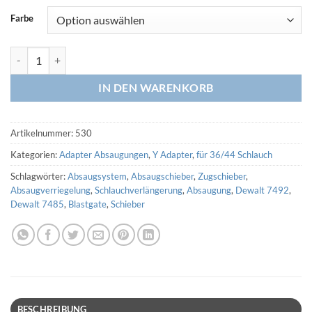
Farbe
Y-Adapter 36/44 Schlauch auf 36/44 Schlauch (3D Druck) Menge
IN DEN WARENKORB
Artikelnummer:
530
Kategorien:
Adapter Absaugungen
,
Y Adapter
,
für 36/44 Schlauch
Schlagwörter:
Absaugsystem
,
Absaugschieber
,
Zugschieber
,
Absaugverriegelung
,
Schlauchverlängerung
,
Absaugung
,
Dewalt 7492
,
Dewalt 7485
,
Blastgate
,
Schieber
BESCHREIBUNG