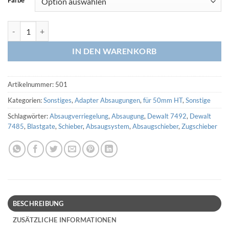
Farbe
Klemme für 50mm HT Rohr (3D Druck) Menge
IN DEN WARENKORB
Artikelnummer:
501
Kategorien:
Sonstiges
,
Adapter Absaugungen
,
für 50mm HT
,
Sonstige
Schlagwörter:
Absaugverriegelung
,
Absaugung
,
Dewalt 7492
,
Dewalt
7485
,
Blastgate
,
Schieber
,
Absaugsystem
,
Absaugschieber
,
Zugschieber
BESCHREIBUNG
ZUSÄTZLICHE INFORMATIONEN