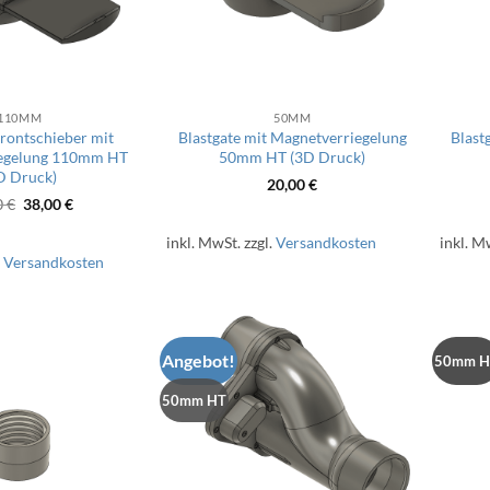
110MM
50MM
Frontschieber mit
Blastgate mit Magnetverriegelung
Blast
egelung 110mm HT
50mm HT (3D Druck)
D Druck)
20,00
€
Ursprünglicher
Aktueller
0
€
38,00
€
Preis
Preis
war:
ist:
inkl. MwSt.
zzgl.
Versandkosten
inkl. M
45,00 €
38,00 €.
.
Versandkosten
Angebot!
50mm H
50mm HT