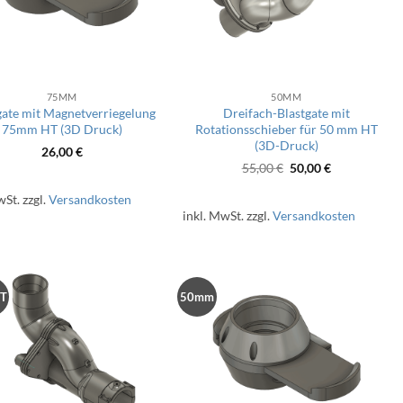
75MM
50MM
gate mit Magnetverriegelung
Dreifach-Blastgate mit
75mm HT (3D Druck)
Rotationsschieber für 50 mm HT
(3D-Druck)
26,00
€
Ursprünglicher
Aktueller
55,00
€
50,00
€
Preis
Preis
war:
ist:
wSt.
zzgl.
Versandkosten
55,00 €
50,00 €.
inkl. MwSt.
zzgl.
Versandkosten
T
50mm