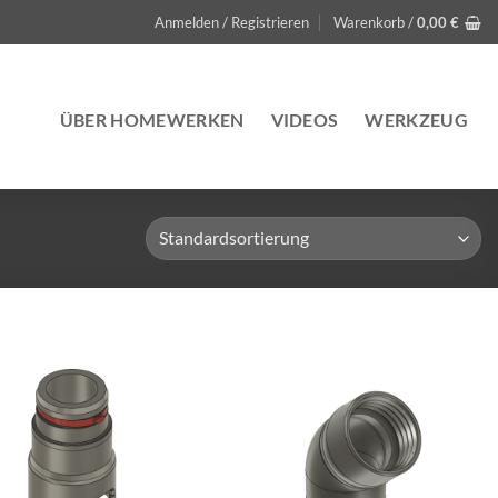
Anmelden / Registrieren
Warenkorb /
0,00
€
ÜBER HOMEWERKEN
VIDEOS
WERKZEUG