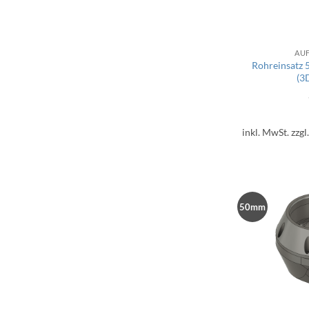
AU
Rohreinsatz
(3
inkl. MwSt.
zzgl
50mm