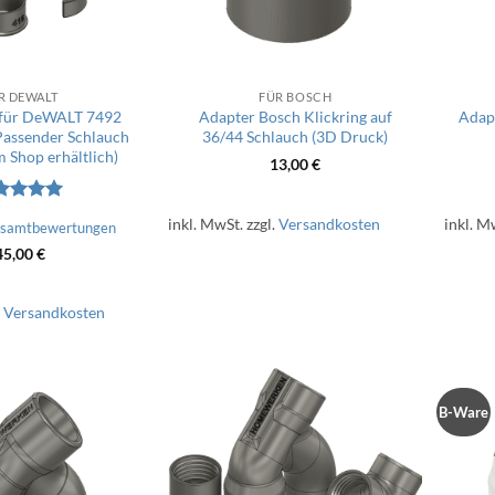
R DEWALT
FÜR BOSCH
für DeWALT 7492
Adapter Bosch Klickring auf
Adapt
Passender Schlauch
36/44 Schlauch (3D Druck)
m Shop erhältlich)
13,00
€
ertet
inkl. MwSt.
zzgl.
Versandkosten
inkl. M
esamtbewertungen
t
5
von
45,00
€
.
Versandkosten
B-Ware