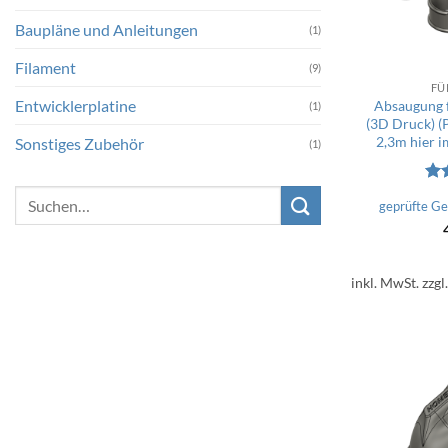
Baupläne und Anleitungen
(1)
Filament
(9)
FÜ
Entwicklerplatine
Absaugung 
(1)
(3D Druck) (
2,3m hier i
Sonstiges Zubehör
(1)
Bew
Suchen
geprüfte G
mi
nach:
5
inkl. MwSt.
zzgl