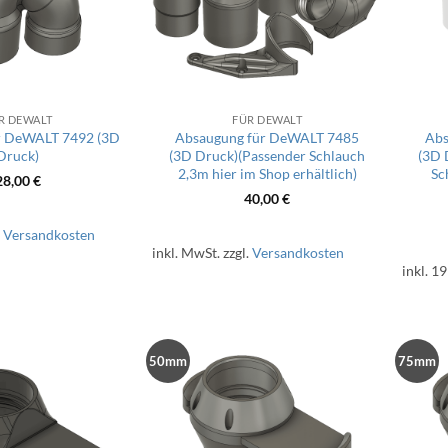
R DEWALT
FÜR DEWALT
ür DeWALT 7492 (3D
Absaugung für DeWALT 7485
Abs
Druck)
(3D Druck)(Passender Schlauch
(3D 
2,3m hier im Shop erhältlich)
Sc
28,00
€
40,00
€
.
Versandkosten
inkl. MwSt.
zzgl.
Versandkosten
inkl. 1
50mm
75mm