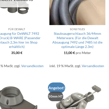
FÜR DEWALT
SONSTIGES
augung für DeWALT 7492
Staubsaugerschlauch 36/44mm
Druck) B-WARE (Passender
Meterware. (Für die Dewalt
hlauch 2,3m hier im Shop
Absaugung 7492 und 7485 ist die
erhältlich)
optimale Länge 2.3m)
35,00
€
11,00
€
pro Meter
9 % MwSt.
zzgl.
Versandkosten
inkl. 19 % MwSt.
zzgl.
Versandkosten
Angebot!
50mm HT