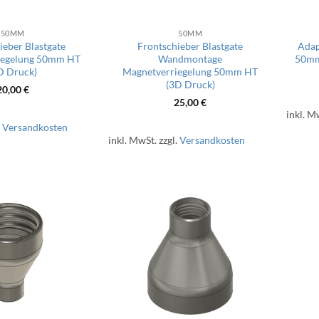
50MM
50MM
ieber Blastgate
Frontschieber Blastgate
Adap
iegelung 50mm HT
Wandmontage
50mm
D Druck)
Magnetverriegelung 50mm HT
(3D Druck)
20,00
€
25,00
€
inkl. M
.
Versandkosten
inkl. MwSt.
zzgl.
Versandkosten