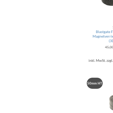
Blastgate 
Magnetverri
(3
45,0
inkl. MwSt.
zzgl
50mm HT