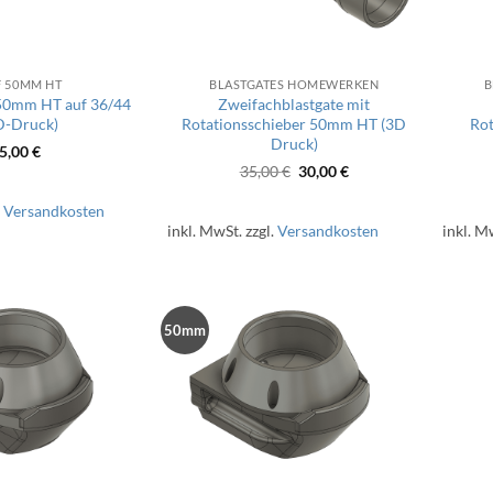
F 50MM HT
BLASTGATES HOMEWERKEN
B
 50mm HT auf 36/44
Zweifachblastgate mit
D-Druck)
Rotationsschieber 50mm HT (3D
Rot
Druck)
5,00
€
Ursprünglicher
Aktueller
35,00
€
30,00
€
Preis
Preis
war:
ist:
.
Versandkosten
35,00 €
30,00 €.
inkl. MwSt.
zzgl.
Versandkosten
inkl. M
50mm