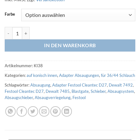
Farbe
Adapter 39,5-38,0 innen auf 36/44 Schlauch (3D Druck) Menge
IN DEN WARENKORB
Artikelnummer:
KI38
Kategorien:
auf konisch innen
,
Adapter Absaugungen
,
für 36/44 Schlauch
Schlagwörter:
Absaugung
,
Adapter Festool Cleantec D27
,
Dewalt 7492
,
Festool Cleantec D27
,
Dewalt 7485
,
Blastgate
,
Schieber
,
Absaugsystem
,
Absaugschieber
,
Absaugverriegelung
,
Festool