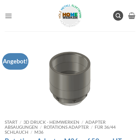
Zum
Inhalt
springen
Angebot!
START
/
3D DRUCK - HEIMWERKEN
/
ADAPTER
ABSAUGUNGEN
/
ROTATIONS ADAPTER
/
FÜR 36/44
SCHLAUCH
/
M36