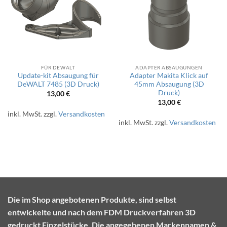
FÜR DEWALT
ADAPTER ABSAUGUNGEN
Update-kit Absaugung für
Adapter Makita Klick auf
DeWALT 7485 (3D Druck)
45mm Absaugung (3D
Druck)
13,00
€
13,00
€
inkl. MwSt.
zzgl.
Versandkosten
inkl. MwSt.
zzgl.
Versandkosten
Die im Shop angebotenen Produkte, sind selbst
entwickelte und nach dem FDM Druckverfahren 3D
gedruckt Einzelstücke. Die angegebenen Markennamen &