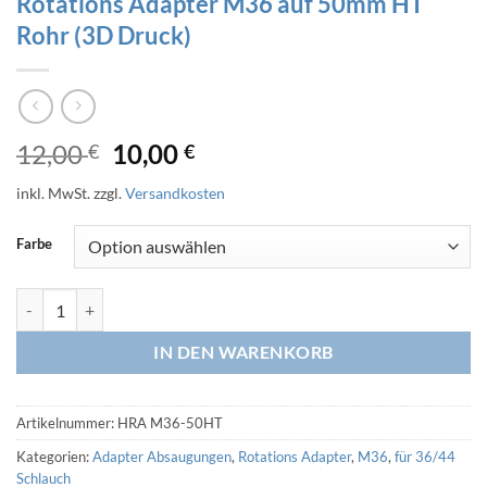
Rotations Adapter M36 auf 50mm HT
Rohr (3D Druck)
Ursprünglicher
Aktueller
12,00
10,00
€
€
Preis
Preis
inkl. MwSt.
zzgl.
Versandkosten
war:
ist:
12,00 €
10,00 €.
Farbe
Rotations Adapter M36 auf 50mm HT Rohr (3D Druck) Menge
IN DEN WARENKORB
Artikelnummer:
HRA M36-50HT
Kategorien:
Adapter Absaugungen
,
Rotations Adapter
,
M36
,
für 36/44
Schlauch