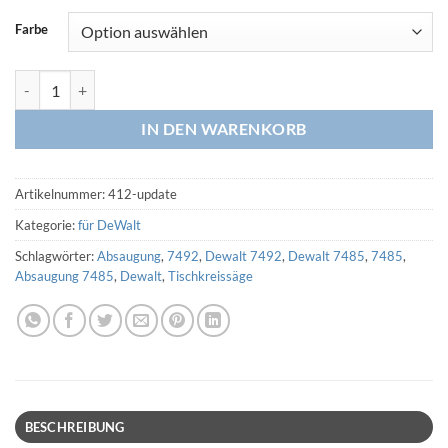
Farbe
Update-kit Absaugung für DeWALT 7485 (3D Druck) Menge
IN DEN WARENKORB
Artikelnummer:
412-update
Kategorie:
für DeWalt
Schlagwörter:
Absaugung
,
7492
,
Dewalt 7492
,
Dewalt 7485
,
7485
,
Absaugung 7485
,
Dewalt
,
Tischkreissäge
BESCHREIBUNG