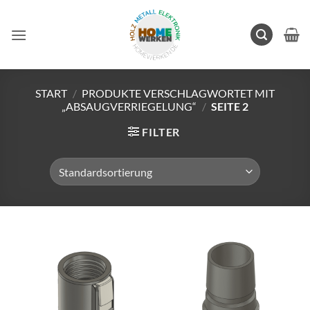
Zum
Inhalt
springen
START
/
PRODUKTE VERSCHLAGWORTET MIT
„ABSAUGVERRIEGELUNG“
/
SEITE 2
FILTER