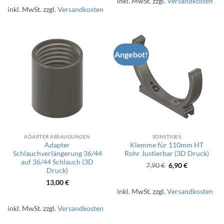
inkl. MwSt.
zzgl.
Versandkosten
inkl. MwSt.
zzgl.
Versandkosten
Angebot!
ADAPTER ABSAUGUNGEN
SONSTIGES
Adapter
Klemme für 110mm HT
Schlauchverlängerung 36/44
Rohr Justierbar (3D Druck)
auf 36/44 Schlauch (3D
Ursprünglicher
Aktueller
7,90
€
6,90
€
Druck)
Preis
Preis
war:
ist:
13,00
€
7,90 €
6,90 €.
inkl. MwSt.
zzgl.
Versandkosten
inkl. MwSt.
zzgl.
Versandkosten