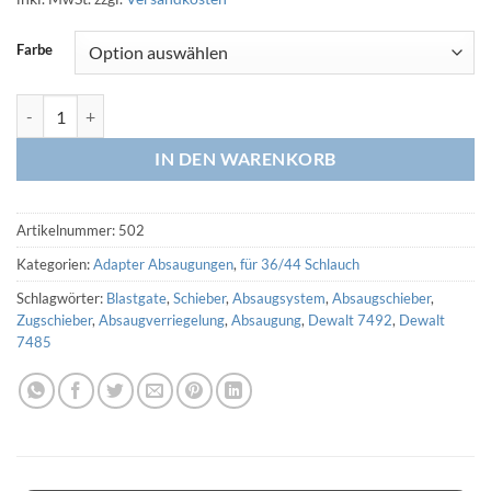
Farbe
Schlauchfixierung 36/44 auf 50mm (3D Druck) Menge
IN DEN WARENKORB
Artikelnummer:
502
Kategorien:
Adapter Absaugungen
,
für 36/44 Schlauch
Schlagwörter:
Blastgate
,
Schieber
,
Absaugsystem
,
Absaugschieber
,
Zugschieber
,
Absaugverriegelung
,
Absaugung
,
Dewalt 7492
,
Dewalt
7485