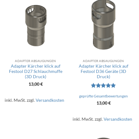
ADAPTER ABSAUGUNGEN
ADAPTER ABSAUGUNGEN
Adapter Kärcher klick auf
Adapter Kärcher klick auf
Festool D27 Schlauchmuffe
Festool D36 Geräte (3D
(3D Druck)
Druck)
13,00
€
Bewertet
geprüfte Gesamtbewertungen
mit
5
von
inkl. MwSt.
zzgl.
Versandkosten
5
13,00
€
inkl. MwSt.
zzgl.
Versandkosten