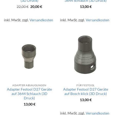
(3D Druck)
3644 Schlauch (3D Druck)
Ursprünglicher
Aktueller
22,00
€
20,00
€
13,00
€
Preis
Preis
war:
ist:
22,00 €
20,00 €.
inkl. MwSt.
zzgl.
Versandkosten
inkl. MwSt.
zzgl.
Versandkosten
ADAPTER ABSAUGUNGEN
FÜR FESTOOL
Adapter Festool D27 Geräte
Adapter Festool D27 Geräte
auf 3644 Schlauch (3D
auf Bosch klick (3D Druck)
Druck)
13,00
€
13,00
€
inkl. MwSt.
zzgl.
Versandkosten