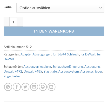
Farbe
Adapter DeWalt Kreissägeabsaugung auf 36/44 Schlauch (3D Druck)
IN DEN WARENKORB
Artikelnummer:
512
Kategorien:
Adapter Absaugungen
,
für 36/44 Schlauch
,
für DeWalt
,
für
DeWalt
Schlagwörter:
Absaugverriegelung
,
Schlauchverlängerung
,
Absaugung
,
Dewalt 7492
,
Dewalt 7485
,
Blastgate
,
Absaugsystem
,
Absaugschieber
,
Zugschieber