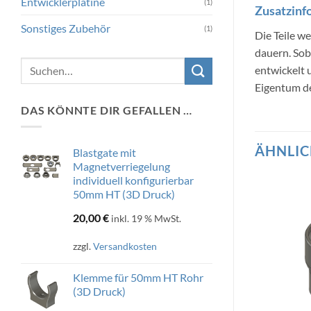
Entwicklerplatine
(1)
Zusatzinf
Sonstiges Zubehör
(1)
Die Teile w
dauern. Sob
Suchen
entwickelt
nach:
Eigentum de
DAS KÖNNTE DIR GEFALLEN …
ÄHNLIC
Blastgate mit
Magnetverriegelung
individuell konfigurierbar
50mm HT (3D Druck)
20,00
€
inkl. 19 % MwSt.
zzgl.
Versandkosten
Klemme für 50mm HT Rohr
(3D Druck)