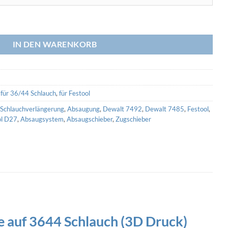
chlauchmuffe auf 3644 Schlauch (3D Druck) Menge
IN DEN WARENKORB
,
für 36/44 Schlauch
,
für Festool
Schlauchverlängerung
,
Absaugung
,
Dewalt 7492
,
Dewalt 7485
,
Festool
,
ol D27
,
Absaugsystem
,
Absaugschieber
,
Zugschieber
e auf 3644 Schlauch (3D Druck)