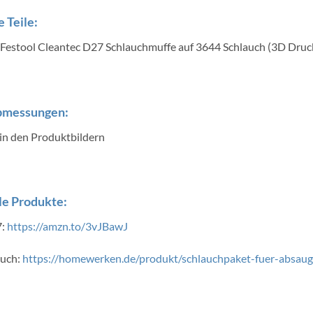
 Teile:
Festool Cleantec D27 Schlauchmuffe auf 3644 Schlauch (3D Druc
bmessungen:
 in den Produktbildern
e Produkte:
7:
https://amzn.to/3vJBawJ
auch:
https://homewerken.de/produkt/schlauchpaket-fuer-absau