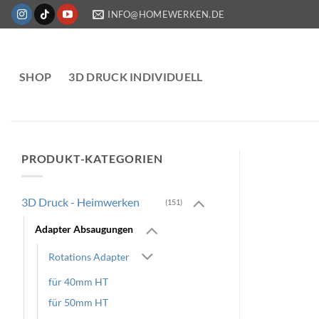
Zum
INFO@HOMEWERKEN.DE
Inhalt
springen
SHOP
3D DRUCK INDIVIDUELL
PRODUKT-KATEGORIEN
3D Druck - Heimwerken
(151)
Adapter Absaugungen
Rotations Adapter
für 40mm HT
für 50mm HT