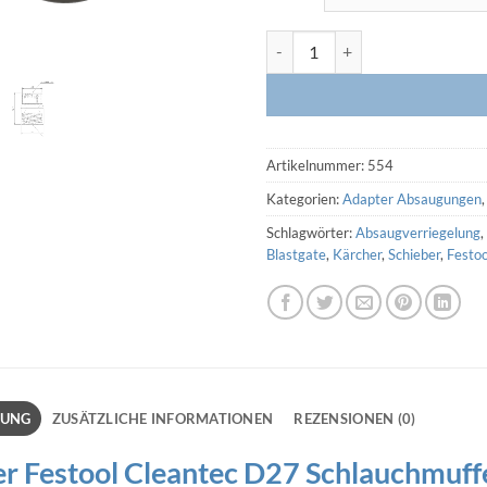
Adapter Festool Cleantec D27 S
Artikelnummer:
554
Kategorien:
Adapter Absaugungen
Schlagwörter:
Absaugverriegelung
,
Blastgate
,
Kärcher
,
Schieber
,
Festo
BUNG
ZUSÄTZLICHE INFORMATIONEN
REZENSIONEN (0)
r Festool Cleantec D27 Schlauchmuff