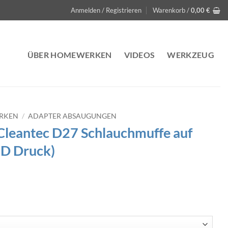
Anmelden / Registrieren
Warenkorb /
0,00
€
ÜBER HOMEWERKEN
VIDEOS
WERKZEUG
ERKEN
/
ADAPTER ABSAUGUNGEN
Cleantec D27 Schlauchmuffe auf
3D Druck)