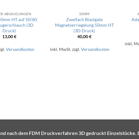
ER ABSAUGUNGEN
50MM
50mm HT auf 50/60
Zweifach Blastgate
Ada
ugerschlauch (3D
Magnetverriegelung 50mm HT
Druck)
(3D Druck)
13,00
€
40,00
€
inkl. M
zgl.
Versandkosten
inkl. MwSt.
zzgl.
Versandkosten
te und nach dem FDM Druckverfahren 3D gedruckt Einzelstück