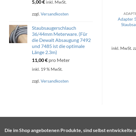
5,00
€
inkl. MwSt.
zzgl.
Versandkosten
 SCHLAUCH
FÜR DEWALT
ADAPT
m Schlauch auf
Absaugung für DeWALT 7485
Adapter 
rmuffe (3D
(3D Druck)(Passender Schlauch
Staubsa
Staubsaugerschlauch
ck)
2,3m hier im Shop erhältlich)
36/44mm Meterware. (Für
00
€
40,00
€
die Dewalt Absaugung 7492
und 7485 ist die optimale
rsandkosten
inkl. MwSt.
zzgl.
Versandkosten
inkl. MwSt.
z
Länge 2.3m)
11,00
€
pro Meter
inkl. 19 % MwSt.
zzgl.
Versandkosten
Die im Shop angebotenen Produkte, sind selbst entwickel