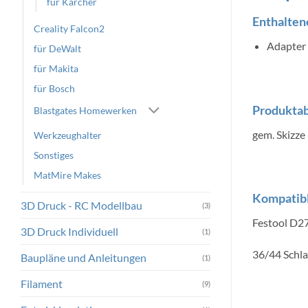
für Kärcher
Enthaltene
Creality Falcon2
Adapter 
für DeWalt
für Makita
für Bosch
Produkta
Blastgates Homewerken
gem. Skizze
Werkzeughalter
Sonstiges
MatMire Makes
Kompatibl
3D Druck - RC Modellbau
(3)
Festool D2
3D Druck Individuell
(1)
36/44 Schl
Baupläne und Anleitungen
(1)
Filament
(9)