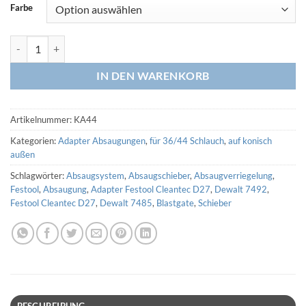
Farbe
Adapter 44,0-45,5 außen auf 36/44 Schlauch (3D Druck) Menge
IN DEN WARENKORB
Artikelnummer:
KA44
Kategorien:
Adapter Absaugungen
,
für 36/44 Schlauch
,
auf konisch
außen
Schlagwörter:
Absaugsystem
,
Absaugschieber
,
Absaugverriegelung
,
Festool
,
Absaugung
,
Adapter Festool Cleantec D27
,
Dewalt 7492
,
Festool Cleantec D27
,
Dewalt 7485
,
Blastgate
,
Schieber