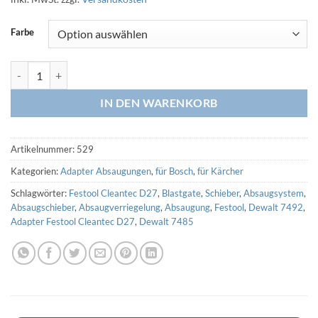
Farbe
Adapter Kaercher Klick auf Bosch Klick (3D Druck) Menge
IN DEN WARENKORB
Artikelnummer:
529
Kategorien:
Adapter Absaugungen
,
für Bosch
,
für Kärcher
Schlagwörter:
Festool Cleantec D27
,
Blastgate
,
Schieber
,
Absaugsystem
,
Absaugschieber
,
Absaugverriegelung
,
Absaugung
,
Festool
,
Dewalt 7492
,
Adapter Festool Cleantec D27
,
Dewalt 7485