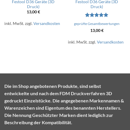
Festool D36 Geräte (3D
Festool D36 Geräte (3D
Druck)
Druck)
13,00
€
Bewertet
inkl. MwSt.
zzgl.
Versandkosten
geprüfte Gesamtbewertungen
mit
5
von
13,00
€
5
inkl. MwSt.
zzgl.
Versandkosten
Die im Shop angebotenen Produkte, sind selbst
entwickelte und nach dem FDM Druckverfahren 3D
gedruckt Einzelstücke. Die angegebenen Markennamen &
Warenzeichen sind Eigentum des benannten Herstellers.
Die Nennung Geschützter Marken dient lediglich zur
Beschreibung der Kompatibilität.