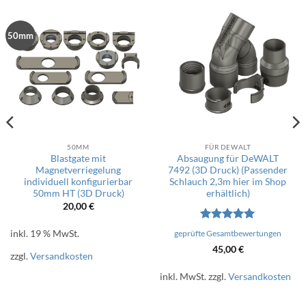
50mm
50MM
FÜR DEWALT
Blastgate mit
Absaugung für DeWALT
Magnetverriegelung
7492 (3D Druck) (Passender
individuell konfigurierbar
Schlauch 2,3m hier im Shop
50mm HT (3D Druck)
erhältlich)
20,00
€
Bewertet
inkl. 19 % MwSt.
geprüfte Gesamtbewertungen
mit
5
von
45,00
€
5
zzgl.
Versandkosten
inkl. MwSt.
zzgl.
Versandkosten