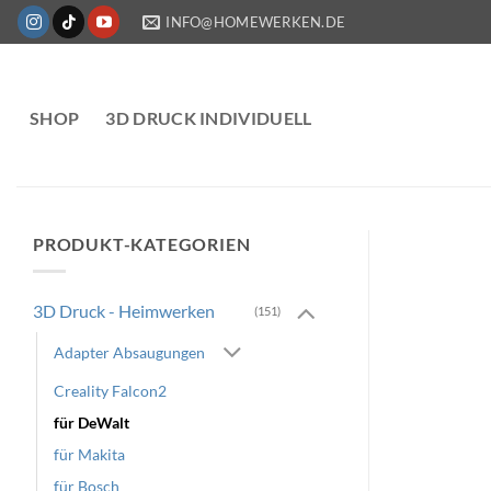
Zum
INFO@HOMEWERKEN.DE
Inhalt
springen
SHOP
3D DRUCK INDIVIDUELL
PRODUKT-KATEGORIEN
3D Druck - Heimwerken
(151)
Adapter Absaugungen
Creality Falcon2
für DeWalt
für Makita
für Bosch