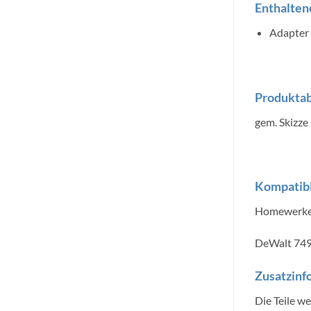
Enthaltene
Adapter 
Produkta
gem. Skizze
Kompatibl
Homewerke
DeWalt 74
Zusatzinf
Die Teile w