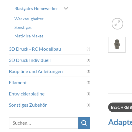
Blastgates Homewerken
Werkzeughalter
Sonstiges
MatMire Makes
3D Druck - RC Modellbau
(3)
3D Druck Individuell
(1)
Baupläne und Anleitungen
(1)
Filament
(9)
Entwicklerplatine
(1)
Sonstiges Zubehör
(1)
BESCHREI
Adapte
Suchen
nach: