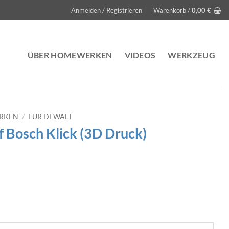
Anmelden / Registrieren
Warenkorb /
0,00
€
ÜBER HOMEWERKEN
VIDEOS
WERKZEUG
ERKEN
/
FÜR DEWALT
f Bosch Klick (3D Druck)