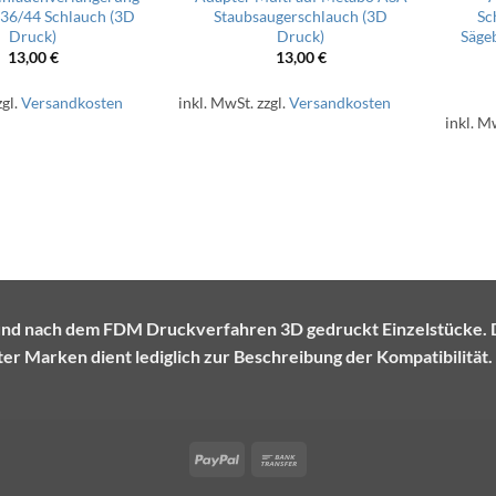
 36/44 Schlauch (3D
Staubsaugerschlauch (3D
Sc
Druck)
Druck)
Säge
13,00
€
13,00
€
zgl.
Versandkosten
inkl. MwSt.
zzgl.
Versandkosten
inkl. M
te und nach dem FDM Druckverfahren 3D gedruckt Einzelstück
r Marken dient lediglich zur Beschreibung der Kompatibilität.
PayPal
Bank
Transfer