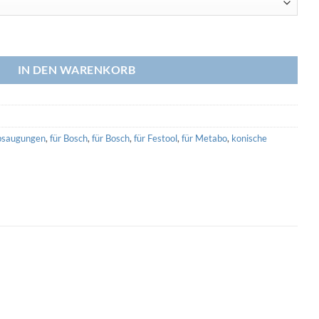
(3D Druck) Menge
IN DEN WARENKORB
bsaugungen
,
für Bosch
,
für Bosch
,
für Festool
,
für Metabo
,
konische