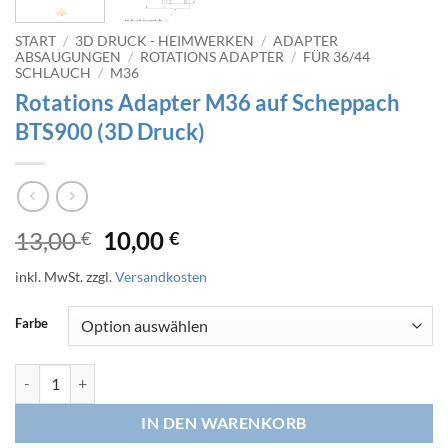
START
/
3D DRUCK - HEIMWERKEN
/
ADAPTER
ABSAUGUNGEN
/
ROTATIONS ADAPTER
/
FÜR 36/44
SCHLAUCH
/
M36
Rotations Adapter M36 auf Scheppach
BTS900 (3D Druck)
Ursprünglicher
Aktueller
13,00
10,00
€
€
Preis
Preis
inkl. MwSt.
zzgl.
Versandkosten
war:
ist:
13,00 €
10,00 €.
Farbe
Rotations Adapter M36 auf Scheppach BTS900 (3D Druck) Menge
IN DEN WARENKORB