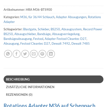
Artikelnummer:
HRA M36-BTS900
Kategorien:
M36
,
für 36/44 Schlauch
,
Adapter Absaugungen
,
Rotations
Adapter
Schlagwörter:
Blastgate
,
Schieber
,
BS250
,
Absaugsystem
,
Record Power
BS250
,
Absaugschieber
,
Bandsäge
,
Absaugverriegelung
,
Bandsägeabsaugung
,
Festool
,
Adapter Festool Cleantec D27
,
Absaugung
,
Festool Cleantec D27
,
Dewalt 7492
,
Dewalt 7485
BESCHREIBUNG
ZUSÄTZLICHE INFORMATIONEN
REZENSIONEN (0)
Rotations Adapter M36 auf Scheppach