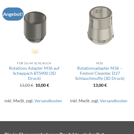
Angebot!
FÜR 36/44 SCHLAUCH
M36
Rotations Adapter M36 auf
Rotationsadapter M36 –
Scheppach BTS900 (3D
Festool Cleantec D27
Druck)
Schlauchmuffe (3D Druck)
Ursprünglicher
Aktueller
13,00
€
10,00
€
13,00
€
Preis
Preis
war:
ist:
13,00 €
10,00 €.
inkl. MwSt.
zzgl.
Versandkosten
inkl. MwSt.
zzgl.
Versandkosten