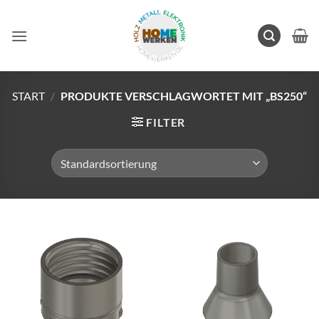
Zum
Inhalt
springen
START
/
PRODUKTE VERSCHLAGWORTET MIT „BS250“
FILTER