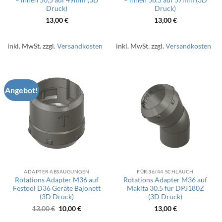
Druck)
Druck)
13,00
€
13,00
€
inkl. MwSt.
zzgl.
Versandkosten
inkl. MwSt.
zzgl.
Versandkosten
Angebot!
ADAPTER ABSAUGUNGEN
FÜR 36/44 SCHLAUCH
Rotations Adapter M36 auf
Rotations Adapter M36 auf
Festool D36 Geräte Bajonett
Makita 30.5 für DPJ180Z
(3D Druck)
(3D Druck)
Ursprünglicher
Aktueller
13,00
€
10,00
€
13,00
€
Preis
Preis
war:
ist: