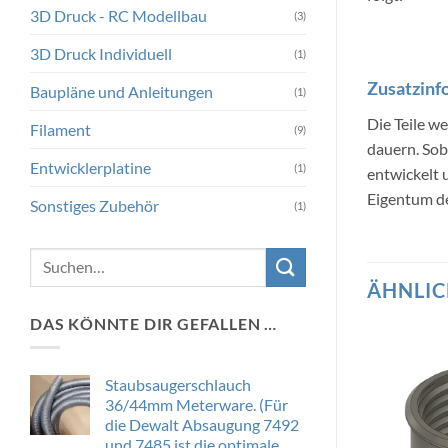
3D Druck - RC Modellbau
(3)
3D Druck Individuell
(1)
Zusatzinf
Baupläne und Anleitungen
(1)
Die Teile w
Filament
(9)
dauern. Sob
Entwicklerplatine
(1)
entwickelt
Eigentum de
Sonstiges Zubehör
(1)
Suchen
nach:
ÄHNLIC
DAS KÖNNTE DIR GEFALLEN …
Staubsaugerschlauch
36/44mm Meterware. (Für
die Dewalt Absaugung 7492
und 7485 ist die optimale