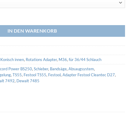
nnen 24,5 auf 23mm (3D Druck) Menge
IN DEN WARENKORB
,
Konisch innen
,
Rotations Adapter
,
M36
,
für 36/44 Schlauch
cord Power BS250
,
Schieber
,
Bandsäge
,
Absaugsystem
,
gelung
,
TS55
,
Festool TS55
,
Festool
,
Adapter Festool Cleantec D27
,
lt 7492
,
Dewalt 7485