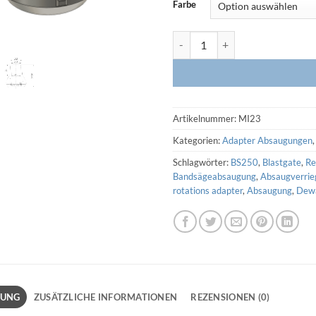
Farbe
Rotations Adapter HRA M36 - i
Artikelnummer:
MI23
Kategorien:
Adapter Absaugungen
Schlagwörter:
BS250
,
Blastgate
,
Re
Bandsägeabsaugung
,
Absaugverrie
rotations adapter
,
Absaugung
,
Dewa
BUNG
ZUSÄTZLICHE INFORMATIONEN
REZENSIONEN (0)