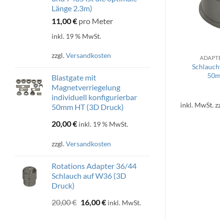
Länge 2.3m)
11,00
€
pro Meter
inkl. 19 % MwSt.
zzgl.
Versandkosten
EWALT
ADAPTER ABSAUGUNGEN
ADAPT
 DeWalt
Adapter Kärcher klick auf
Schlauch
gung auf 36/44
Festool D36 Geräte (3D Druck)
50m
Blastgate mit
3D Druck)
Magnetverriegelung
00
€
individuell konfigurierbar
Bewertet
geprüfte Gesamtbewertungen
inkl. MwSt.
z
50mm HT (3D Druck)
mit
5
von
rsandkosten
13,00
€
5
20,00
€
inkl. 19 % MwSt.
inkl. MwSt.
zzgl.
Versandkosten
zzgl.
Versandkosten
Rotations Adapter 36/44
Schlauch auf W36 (3D
Druck)
Ursprünglicher
Aktueller
20,00
€
16,00
€
inkl. MwSt.
Preis
Preis
war:
ist: