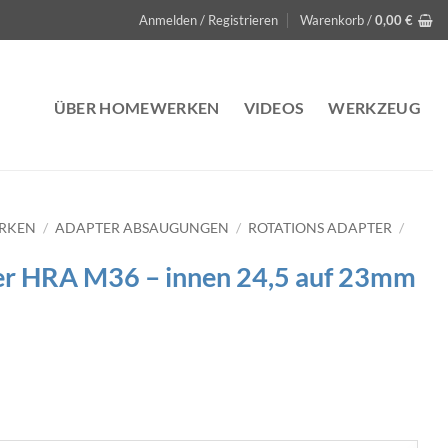
Anmelden / Registrieren
Warenkorb /
0,00
€
ÜBER HOMEWERKEN
VIDEOS
WERKZEUG
ERKEN
/
ADAPTER ABSAUGUNGEN
/
ROTATIONS ADAPTER
/
er HRA M36 – innen 24,5 auf 23mm