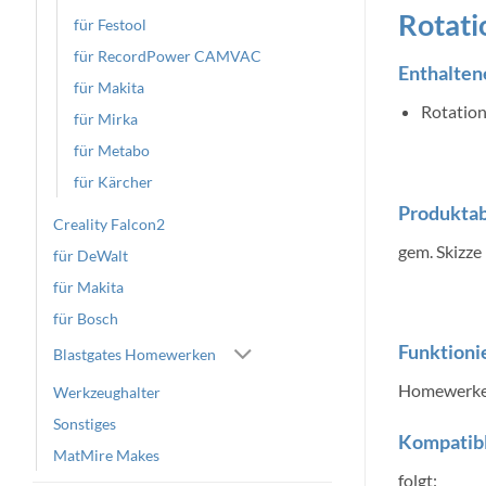
Rotati
für Festool
für RecordPower CAMVAC
Enthaltene
für Makita
Rotatio
für Mirka
für Metabo
für Kärcher
Produkta
Creality Falcon2
gem. Skizze
für DeWalt
für Makita
für Bosch
Funktionie
Blastgates Homewerken
Homewerken
Werkzeughalter
Sonstiges
Kompatib
MatMire Makes
folgt: