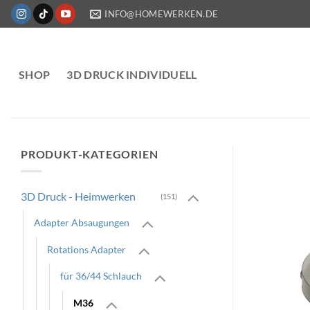
Zum
INFO@HOMEWERKEN.DE
Inhalt
springen
SHOP
3D DRUCK INDIVIDUELL
PRODUKT-KATEGORIEN
3D Druck - Heimwerken
(151)
Adapter Absaugungen
Rotations Adapter
für 36/44 Schlauch
M36