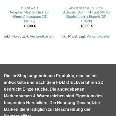
FÜR DEWALT
ADAPTER ABSAUGUNGEN
Adapter Makita Klick auf
Adapter 50mm HT auf 50/60
45mm Absaugung (3D
Staubsaugerschlauch (3D
Druck)
Druck)
13,00
€
13,00
€
inkl. MwSt.
zzgl.
Versandkosten
inkl. MwSt.
zzgl.
Versandkosten
Die im Shop angebotenen Produkte, sind selbst
entwickelte und nach dem FDM Druckverfahren 3D
gedruckt Einzelstücke. Die angegebenen
Markennamen & Warenzeichen sind Eigentum des
benannten Herstellers. Die Nennung Geschützter
Marken dient lediglich zur Beschreibung der