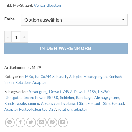
inkl. MwSt.
zzgl.
Versandkosten
Farbe
Rotations Adapter HRA M36 - innen 30,5 auf 29mm (3D Druck) 
IN DEN WARENKORB
Artikelnummer:
MI29
Kategorien:
M36
,
für 36/44 Schlauch
,
Adapter Absaugungen
,
Konisch
innen
,
Rotations Adapter
Schlagwörter:
Absaugung
,
Dewalt 7492
,
Dewalt 7485
,
BS250
,
Blastgate
,
Record Power BS250
,
Schieber
,
Bandsäge
,
Absaugsystem
,
Bandsägeabsaugung
,
Absaugverriegelung
,
TS55
,
Festool TS55
,
Festool
,
Adapter Festool Cleantec D27
,
rotations adapter