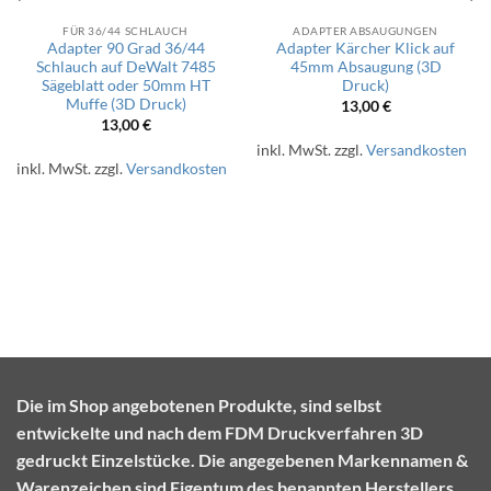
FÜR 36/44 SCHLAUCH
ADAPTER ABSAUGUNGEN
Adapter 90 Grad 36/44
Adapter Kärcher Klick auf
Schlauch auf DeWalt 7485
45mm Absaugung (3D
Sägeblatt oder 50mm HT
Druck)
Muffe (3D Druck)
13,00
€
13,00
€
inkl. MwSt.
zzgl.
Versandkosten
inkl. MwSt.
zzgl.
Versandkosten
Die im Shop angebotenen Produkte, sind selbst
entwickelte und nach dem FDM Druckverfahren 3D
gedruckt Einzelstücke. Die angegebenen Markennamen &
Warenzeichen sind Eigentum des benannten Herstellers.