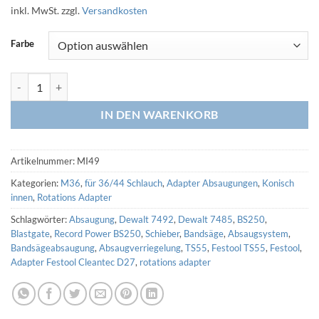
inkl. MwSt.
zzgl.
Versandkosten
Farbe
Rotations Adapter HRA M36 - innen 50,5 auf 49mm (3D Druck) Meng
IN DEN WARENKORB
Artikelnummer:
MI49
Kategorien:
M36
,
für 36/44 Schlauch
,
Adapter Absaugungen
,
Konisch
innen
,
Rotations Adapter
Schlagwörter:
Absaugung
,
Dewalt 7492
,
Dewalt 7485
,
BS250
,
Blastgate
,
Record Power BS250
,
Schieber
,
Bandsäge
,
Absaugsystem
,
Bandsägeabsaugung
,
Absaugverriegelung
,
TS55
,
Festool TS55
,
Festool
,
Adapter Festool Cleantec D27
,
rotations adapter