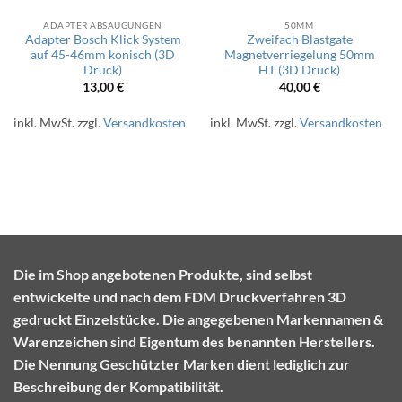
ADAPTER ABSAUGUNGEN
50MM
Adapter Bosch Klick System
Zweifach Blastgate
auf 45-46mm konisch (3D
Magnetverriegelung 50mm
Druck)
HT (3D Druck)
13,00
€
40,00
€
inkl. MwSt.
zzgl.
Versandkosten
inkl. MwSt.
zzgl.
Versandkosten
Die im Shop angebotenen Produkte, sind selbst
entwickelte und nach dem FDM Druckverfahren 3D
gedruckt Einzelstücke. Die angegebenen Markennamen &
Warenzeichen sind Eigentum des benannten Herstellers.
Die Nennung Geschützter Marken dient lediglich zur
Beschreibung der Kompatibilität.