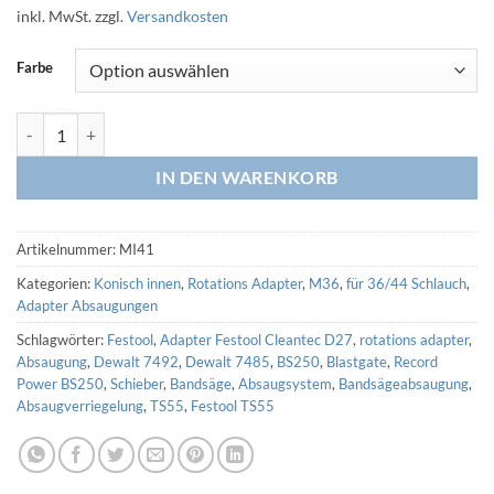
inkl. MwSt.
zzgl.
Versandkosten
Farbe
Rotations Adapter HRA M36 - innen 41,5 auf 41mm (3D Druck) Meng
IN DEN WARENKORB
Artikelnummer:
MI41
Kategorien:
Konisch innen
,
Rotations Adapter
,
M36
,
für 36/44 Schlauch
,
Adapter Absaugungen
Schlagwörter:
Festool
,
Adapter Festool Cleantec D27
,
rotations adapter
,
Absaugung
,
Dewalt 7492
,
Dewalt 7485
,
BS250
,
Blastgate
,
Record
Power BS250
,
Schieber
,
Bandsäge
,
Absaugsystem
,
Bandsägeabsaugung
,
Absaugverriegelung
,
TS55
,
Festool TS55